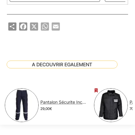
Share
Facebook
X
WhatsApp
Email
A DECOUVRIR EGALEMENT
Pantalon Sécurite Incendie SPF1 Polycoton
29,00€
70