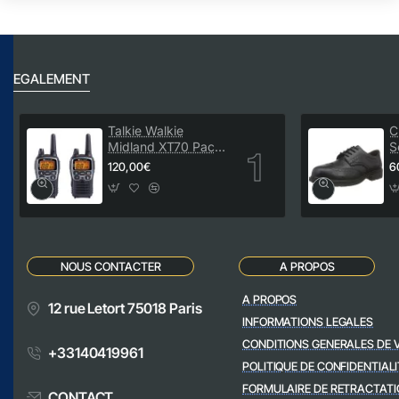
EGALEMENT
Talkie Walkie
C
Midland XT70 Pack
S
de 2
M
120,00€
6
NOUS CONTACTER
A PROPOS
A PROPOS
12 rue Letort 75018 Paris
INFORMATIONS LEGALES
CONDITIONS GENERALES DE 
+33140419961
POLITIQUE DE CONFIDENTIALI
FORMULAIRE DE RETRACTATI
CONTACT