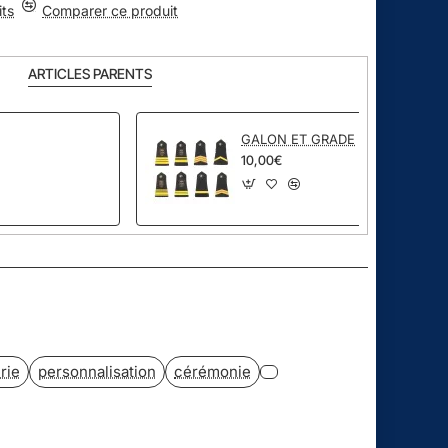
its
Comparer ce produit
ARTICLES PARENTS
GALON ET GRADE
10,00€
pp
ail
rie
personnalisation
cérémonie