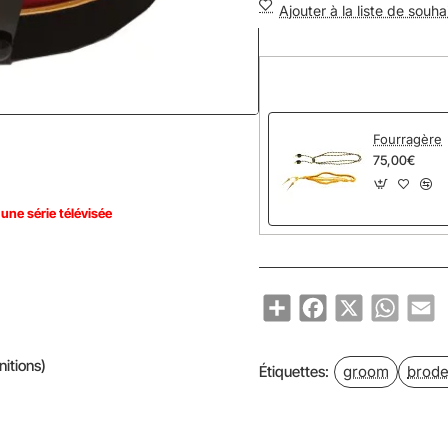
Ajouter à la liste de souha
Fourragère
75,00€
'une série télévisée
Share
Facebook
X
WhatsA
Em
nitions)
groom
brode
Étiquettes: