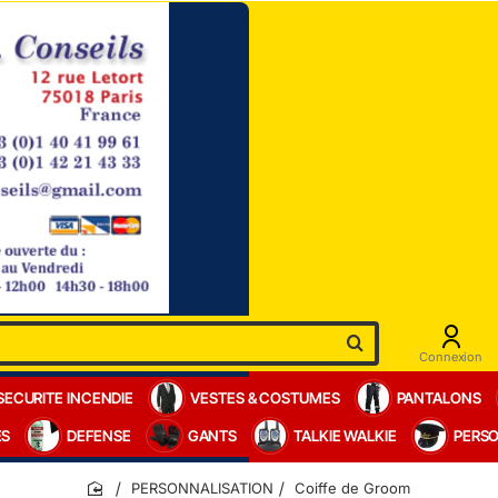
Connexion
SECURITE INCENDIE
VESTES & COSTUMES
PANTALONS
ES
DEFENSE
GANTS
TALKIE WALKIE
PERSO
PERSONNALISATION
Coiffe de Groom