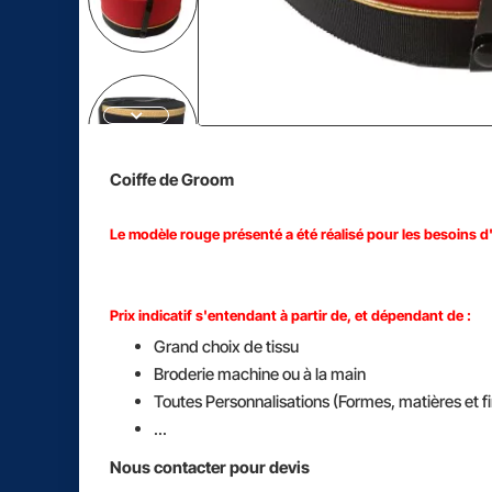
Coiffe de Groom
Le modèle rouge présenté a été réalisé pour les besoins
d
Prix indicatif s'entendant à partir de, et dépendant de :
Grand choix de tissu
Broderie machine ou à la main
Toutes Personnalisations (Formes, matières et fi
...
Nous contacter pour devis