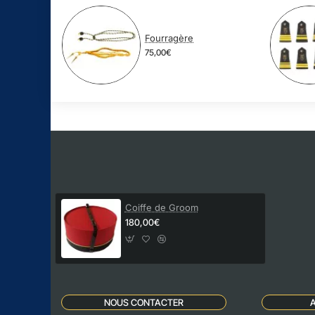
Fourragère
75,00€
Coiffe de Groom
180,00€
NOUS CONTACTER