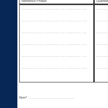
Référence Produit
Quantit
................ ..... ................ ..... ................ .....
...........
................ ..... ................ ..... ................ .....
...........
................ ..... ................ ..... ................ .....
...........
................ ..... ................ ..... ................ .....
...........
................ ..... ................ ..... ................ .....
...........
................ ..... ................ ..... ................ .....
...........
Nom* : ..............................................