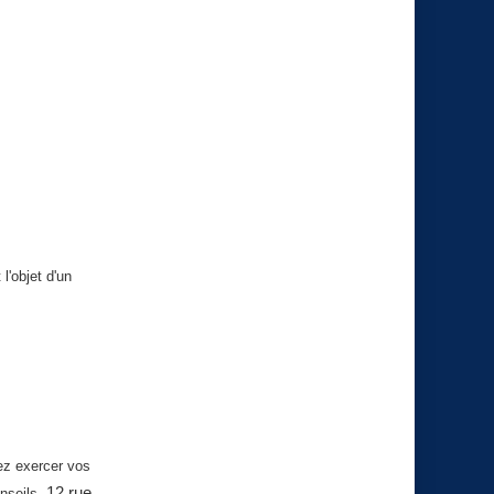
l'objet d'un
vez exercer vos
12 rue
onseils,