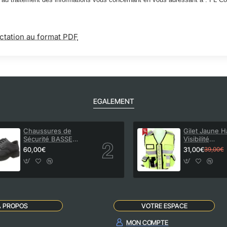
ctation au format PDF
EGALEMENT
Chaussures de
Gilet Jaune H
Sécurité BASSE
Visibilité
MANAGER
Personnalisab
60,00€
31,00€
39,00€
THOR
A PROPOS
VOTRE ESPACE
MON COMPTE