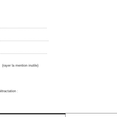
.........................................
...........................................
.......................................
ayer la mention inutile)
tractation :