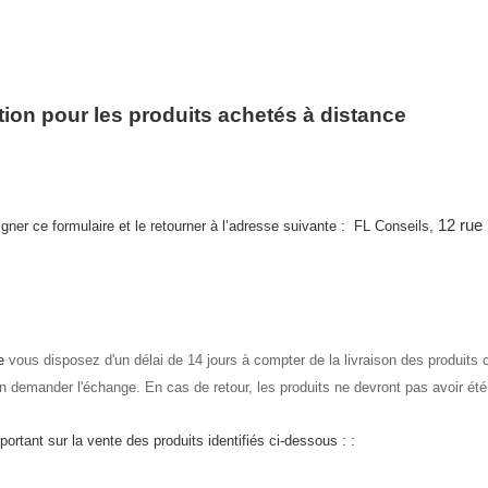
home
tion pour les produits achetés à distance
12 rue
igner ce formulaire et le retourner à l’adresse suivante :
FL Conseils,
te
vous
dispose
z
d'un délai de 14 jours à compter de la livraison des produi
 demander l'échange. En cas de retour, les produits ne devront pas avoir été 
portant sur la vente des produits identifiés ci-dessous :
: