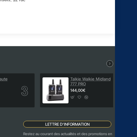
aute
Talkie Walkie Midland
777 PRO
le
144,00€
LETTRE D'INFORMATION
Restez au courant des actualités et des promotions en