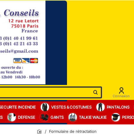
Connexion
SECURITE INCENDIE
VESTES & COSTUMES
PANTALONS
ES
DEFENSE
GANTS
TALKIE WALKIE
PERSO
Formulaire de rétractation