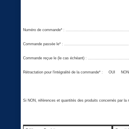
Numéro de commande* : ...........................................................
Commande passée le* : ............................................................
Commande reçue le (le cas échéant) : ..........................................
Rétractation pour l'intégralité de la commande* : OUI NON (r
Si NON, références et quantités des produits concernés par la ré