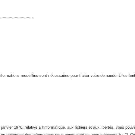
...........................
ormations recueillies sont nécessaires pour traiter votre demande. Elles font 
janvier 1978, relative à l'informatique, aux fichiers et aux libertés, vous pou
er au traitement des informations vous concernant en vous adressant à : FL C