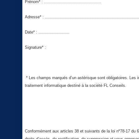
Prénom* : ..............................................
Adresse* : ............................................................................
Date* : .........................
Signature* :
* Les champs marqués d’un astérisque sont obligatoires. Les inf
traitement informatique destiné à la société FL Conseils.
Conformément aux articles 38 et suivants de la loi nº78-17 du 6 
droits d’accès, de rectification, de suppression et vous oppos