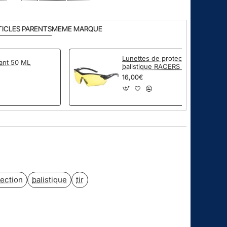
TICLES PARENTS
MEME MARQUE
Lunettes de protection
ant 50 ML
balistique RACERS AMBRE
16,00€
pp
ail
tection
balistique
tir