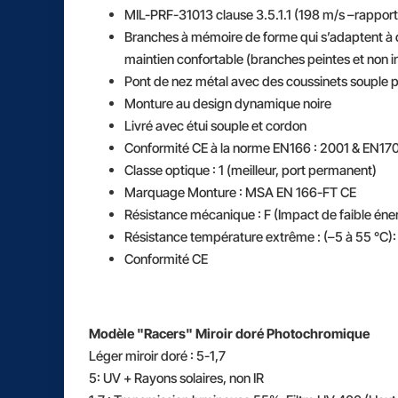
MIL-PRF-31013 clause 3.5.1.1 (198 m/s –rapport
Branches à mémoire de forme qui s’adaptent à di
maintien confortable (branches peintes et non i
Pont de nez métal avec des coussinets souple p
Monture au design dynamique noire
Livré avec étui souple et cordon
Conformité CE à la norme EN166 : 2001 & EN17
Classe optique : 1 (meilleur, port permanent)
Marquage Monture : MSA EN 166-FT CE
Résistance mécanique : F (Impact de faible én
Résistance température extrême : (–5 à 55 °C):
Conformité CE
Modèle "Racers" Miroir doré Photochromique
Léger miroir doré : 5-1,7
5: UV + Rayons solaires, non IR