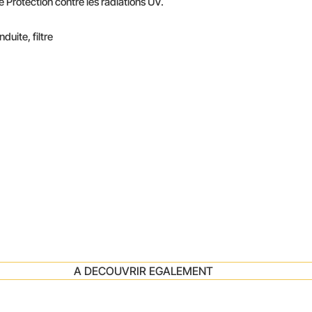
 Protection contre les radiations UV.
duite, filtre
A DECOUVRIR EGALEMENT