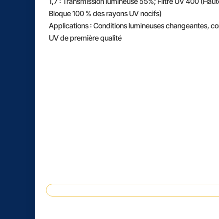
1,7 : Transmission lumineuse 55%; Filtre UV 400 (Haute
Bloque 100 % des rayons UV nocifs)
Applications : Conditions lumineuses changeantes, con
UV de première qualité