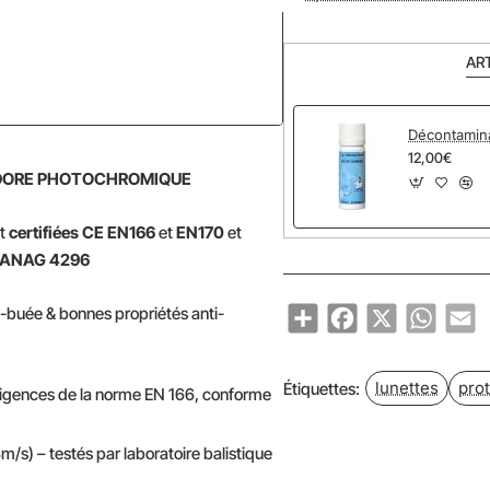
AR
Décontamin
NOUVEAU
12,00€
R DORE PHOTOCHROMIQUE
nt
certifiées CE EN166
et
EN170
et
ANAG 4296
Share
Facebook
X
WhatsA
Em
i-buée & bonnes propriétés anti-
lunettes
pro
Étiquettes:
exigences de la norme EN 166, conforme
) – testés par laboratoire balistique