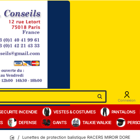
Connexion
SECURITE INCENDIE
VESTES & COSTUMES
PANTALONS
ES
DEFENSE
GANTS
TALKIE WALKIE
PERSO
Lunettes de protection balistique RACERS MIROIR DORE