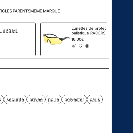
TICLES PARENTS
MEME MARQUE
Lunettes de protection
ant 50 ML
balistique RACERS AMBRE
16,00€
pp
ail
b
securite
privee
noire
polyester
paris