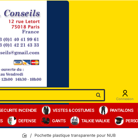
Connexion
SECURITE INCENDIE
VESTES & COSTUMES
PANTALONS
ES
DEFENSE
GANTS
TALKIE WALKIE
PERSO
Pochette plastique transparente pour NUB