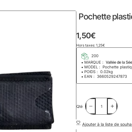
home
Pochette plast
1,50€
Hors taxes: 1,25€
200
MARQUE :
Vallée de la Sé
MODEL :
Pochette plasti
POIDS :
0.02kg
EAN :
3660529247873
Qté
Ajouter à la liste de souha