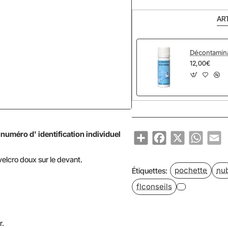
AR
Décontamin
12,00€
NOUVEAU
numéro d' identification individuel
Share
Facebook
X
WhatsA
Em
elcro doux sur le devant.
pochette
nu
Étiquettes:
flconseils
r.