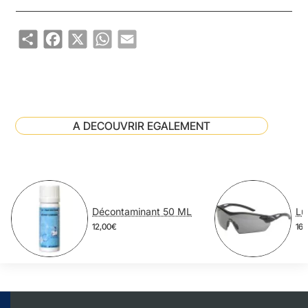
Share
Facebook
X
WhatsApp
Email
A DECOUVRIR EGALEMENT
Décontaminant 50 ML
12,00€
16,