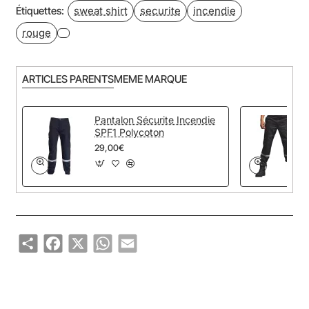
sweat shirt
securite
incendie
Étiquettes:
rouge
ARTICLES PARENTS
MEME MARQUE
Pantalon Sécurite Incendie
SPF1 Polycoton
29,00€
Share
Facebook
X
WhatsApp
Email