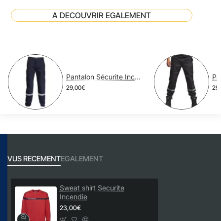
A DECOUVRIR EGALEMENT
Pantalon Sécurite Incendie SPF1 Polycoton
29,00€
29
VUS RECEMENT
EGALEMENT
Sweat shirt Securite
Incendie
23,00€