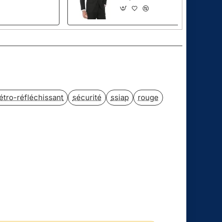
pp
ail
étro-réfléchissant
sécurité
ssiap
rouge