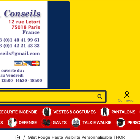
Connexion
SECURITE INCENDIE
VESTES & COSTUMES
PANTALONS
ES
DEFENSE
GANTS
TALKIE WALKIE
PERSO
Gilet Rouge Haute Visibilité Personnalisable THOR