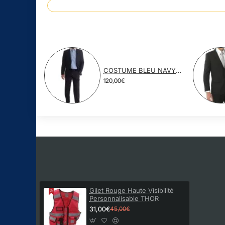
COSTUME BLEU NAVY POLYESTER VISCOSE
120,00€
Gilet Rouge Haute Visibilité
Personnalisable THOR
31,00€
45,00€