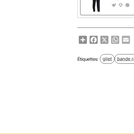
Share
Facebook
X
WhatsA
Em
gilet
bande r
Étiquettes: