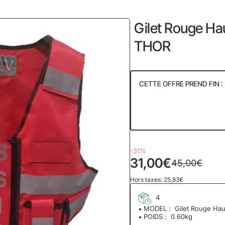
home
Gilet Rouge Hau
THOR
CETTE OFFRE PREND FIN :
53
19
Jour
-31%
31,00€
45,00€
Hors taxes: 25,83€
4
MODEL :
Gilet Rouge Hau
POIDS :
0.60kg