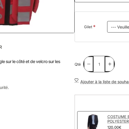
Gilet
R
le sur le côté et de velcro sur les
Qté
Ajouter à la liste de souha
rité.
COSTUME 
POLYESTER
120,00€