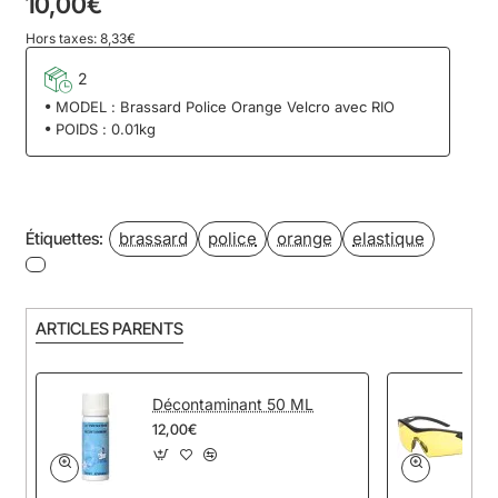
10,00€
Hors taxes: 8,33€
2
MODEL :
Brassard Police Orange Velcro avec RIO
POIDS :
0.01kg
brassard
police
orange
elastique
Étiquettes:
ARTICLES PARENTS
Décontaminant 50 ML
12,00€