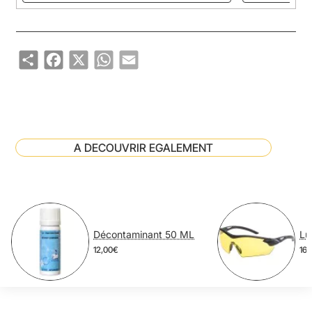
Share
Facebook
X
WhatsApp
Email
A DECOUVRIR EGALEMENT
Décontaminant 50 ML
12,00€
16,