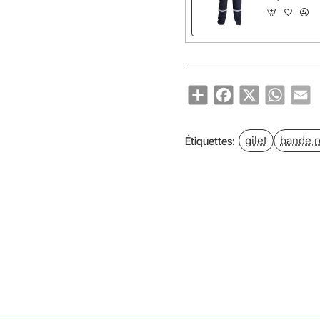
Share
Facebook
X
WhatsA
Em
gilet
bande r
Étiquettes: