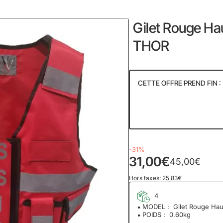
ome
Gilet Rouge Hau
THOR
CETTE OFFRE PREND FIN :
54
03
Jour
-31%
31,00€
45,00€
Hors taxes: 25,83€
4
MODEL :
Gilet Rouge Hau
POIDS :
0.60kg