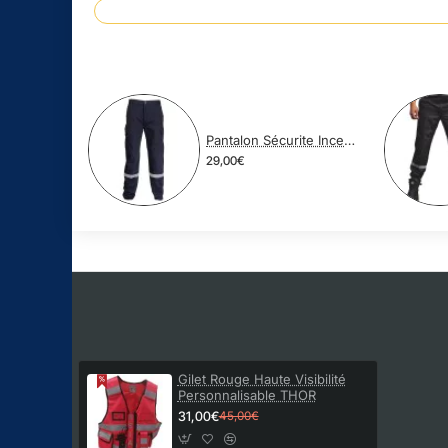
Pantalon Sécurite Incendie SPF1 Polycoton
29,00€
Gilet Rouge Haute Visibilité
Personnalisable THOR
31,00€
45,00€