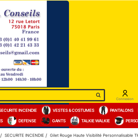
Connexion
SECURITE INCENDIE
VESTES & COSTUMES
PANTALONS
ES
DEFENSE
GANTS
TALKIE WALKIE
PERSO
SECURITE INCENDIE
Gilet Rouge Haute Visibilité Personnalisable 