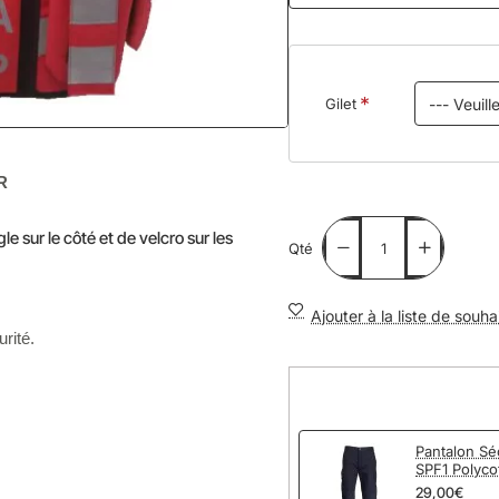
Gilet
R
le sur le côté et de velcro sur les
Qté
Ajouter à la liste de souha
rité.
Pantalon Sé
SPF1 Polyco
29,00€