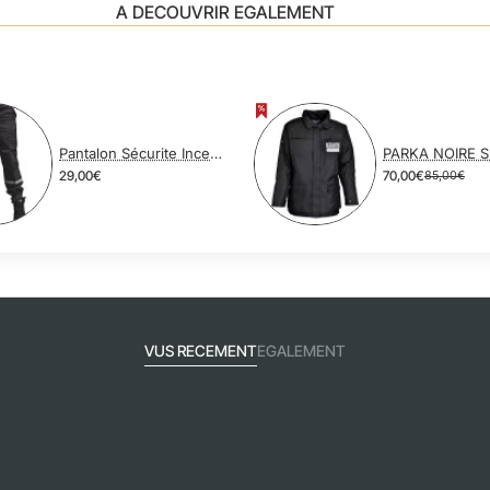
A DECOUVRIR EGALEMENT
Pantalon Sécurite Incendie SPF1 Polycoton Noir
PARKA NOIRE 
29,00€
70,00€
85,00€
VUS RECEMENT
EGALEMENT