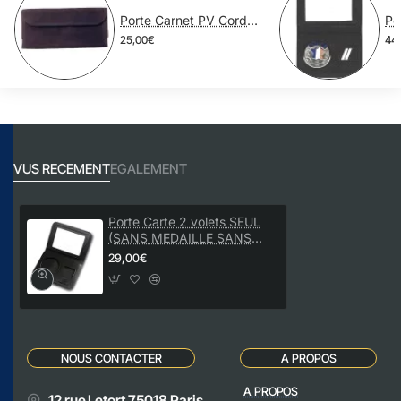
Porte Carnet PV Cordura
25,00€
44
VUS RECEMENT
EGALEMENT
Porte Carte 2 volets SEUL
(SANS MEDAILLE SANS
GRADE)
29,00€
NOUS CONTACTER
A PROPOS
A PROPOS
12 rue Letort 75018 Paris