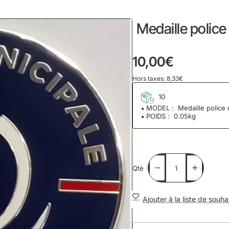
home
Medaille police 
10,00€
Hors taxes: 8,33€
10
MODEL :
Medaille police 
POIDS :
0.05kg
Qté
Ajouter à la liste de souha