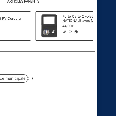
ARTICLES PARENTS
Porte Carte 2 volets POLICE
t PV Cordura
NATIONALE avec MEDAILLE
et GRADE
44,00€
pp
ail
ice municipale