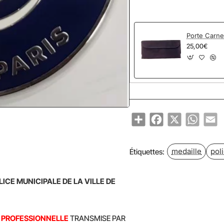
Porte Carne
25,00€
Share
Facebook
X
WhatsA
Em
NOUVEAU
medaille
pol
Étiquettes:
ICE MUNICIPALE DE LA VILLE DE
E
PROFESSIONNELLE
TRANSMISE
PAR