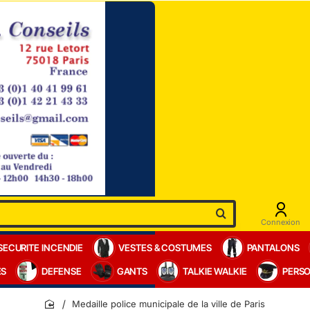
Connexion
SECURITE INCENDIE
VESTES & COSTUMES
PANTALONS
ES
DEFENSE
GANTS
TALKIE WALKIE
PERSO
Medaille police municipale de la ville de Paris