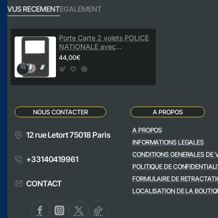
VUS RECEMENT
EGALEMENT
Porte Carte 2 volets POLICE
NATIONALE avec
MEDAILLE et GRADE
44,00€
NOUS CONTACTER
A PROPOS
A PROPOS
12 rue Letort 75018 Paris
INFORMATIONS LEGALES
CONDITIONS GENERALES DE 
+33140419961
POLITIQUE DE CONFIDENTIALI
FORMULAIRE DE RETRACTATI
CONTACT
LOCALISATION DE LA BOUTIQ