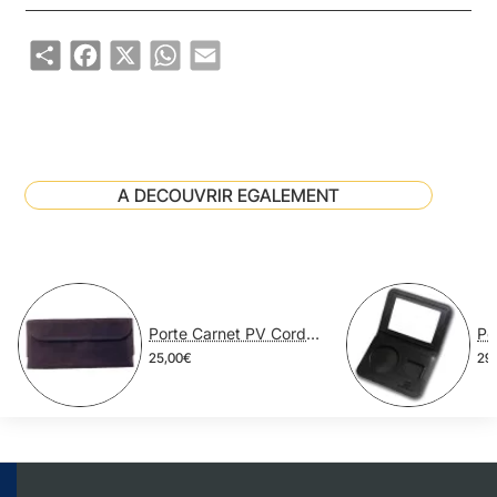
Share
Facebook
X
WhatsApp
Email
A DECOUVRIR EGALEMENT
Porte Carnet PV Cordura
25,00€
29