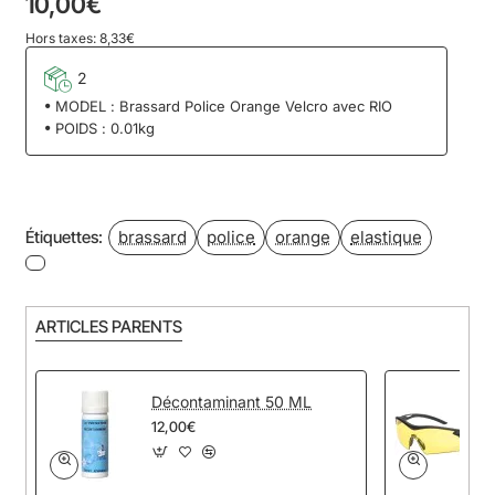
10,00€
Hors taxes: 8,33€
2
MODEL :
Brassard Police Orange Velcro avec RIO
POIDS :
0.01kg
brassard
police
orange
elastique
Étiquettes:
ARTICLES PARENTS
Décontaminant 50 ML
12,00€