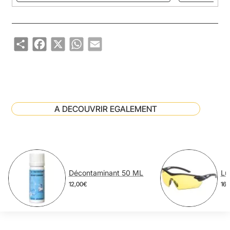
Share
Facebook
X
WhatsApp
Email
A DECOUVRIR EGALEMENT
Décontaminant 50 ML
12,00€
16,