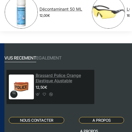
Décontaminant 50 ML
12,00€
16,
VUS RECEMENT
EGALEMENT
Brassard Police Orange
Elastique Ajustable
12,50€
NOUS CONTACTER
A PROPOS
A PROPOS