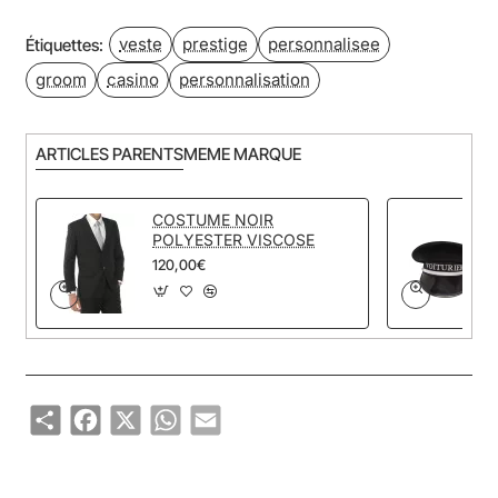
veste
prestige
personnalisee
Étiquettes:
groom
casino
personnalisation
ARTICLES PARENTS
MEME MARQUE
COSTUME NOIR
POLYESTER VISCOSE
120,00€
Share
Facebook
X
WhatsApp
Email