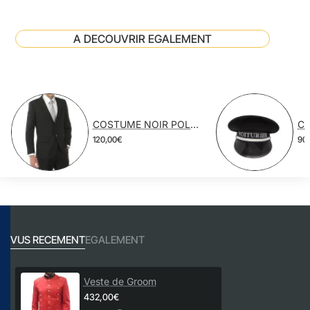
A DECOUVRIR EGALEMENT
COSTUME NOIR POLYESTER VISCOSE
120,00€
90
VUS RECEMENT
EGALEMENT
Veste de Groom
432,00€