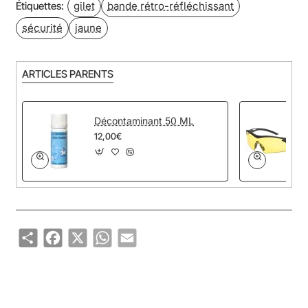
gilet
bande rétro-réfléchissant
Étiquettes:
sécurité
jaune
ARTICLES PARENTS
Décontaminant 50 ML
12,00€
Share
Facebook
X
WhatsApp
Email