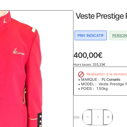
home
Veste Prestige
PRIX INDICATIF
PERSON
400,00€
Hors taxes: 333,33€
Réalisation à la deman
MARQUE :
FL Conseils
MODEL :
Veste Prestige 
POIDS :
1.50kg
Qté