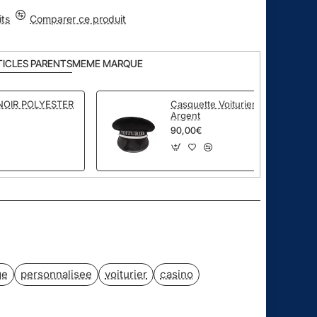
its
Comparer ce produit
TICLES PARENTS
MEME MARQUE
OIR POLYESTER
Casquette Voiturier Broderie
Argent
90,00€
pp
ail
ge
personnalisee
voiturier
casino