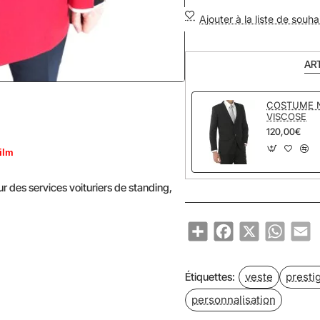
Ajouter à la liste de souha
AR
COSTUME N
VISCOSE
120,00€
film
r des services voituriers de standing,
Share
Facebook
X
WhatsA
Em
veste
presti
Étiquettes:
personnalisation