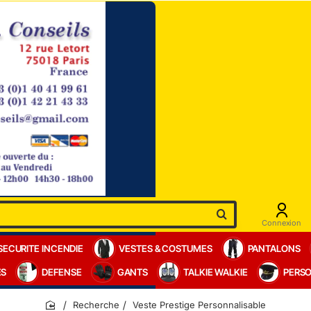
Connexion
SECURITE INCENDIE
VESTES & COSTUMES
PANTALONS
ES
DEFENSE
GANTS
TALKIE WALKIE
PERSO
Recherche
Veste Prestige Personnalisable