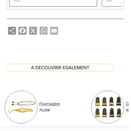
Share
Facebook
X
WhatsApp
Email
A DECOUVRIR EGALEMENT
Fourragère
GA
75,00€
10,