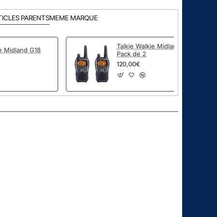
TICLES PARENTS
MEME MARQUE
Talkie Walkie Midland XT70
ie Midland G18
Pack de 2
120,00€
pp
ail