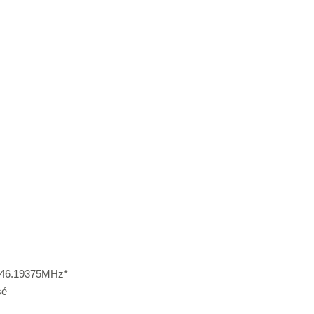
446.19375MHz*
sé