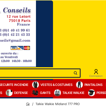
Connexion
SECURITE INCENDIE
VESTES & COSTUMES
PANTALONS
ES
DEFENSE
GANTS
TALKIE WALKIE
PERSO
Talkie Walkie Midland 777 PRO