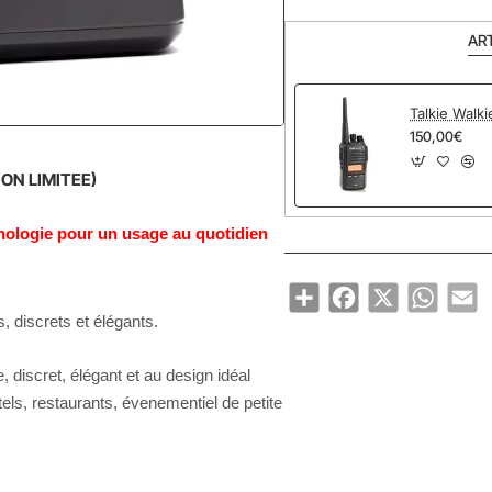
AR
Talkie Walk
150,00€
NOUVEAU
TION LIMITEE)
hnologie pour un usage au quotidien
Share
Facebook
X
WhatsA
Em
 discrets et élégants.
, discret, élégant et au design idéal
els, restaurants, évenementiel de petite