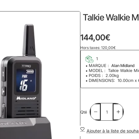
home
Talkie Walkie 
144,00€
Hors taxes: 120,00€
1
MARQUE :
Alan Midland
MODEL :
Talkie Walkie M
POIDS :
2.00kg
DIMENSIONS:
10.00cm x
Qté
Ajouter à la liste de souha