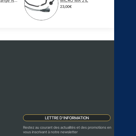
Embout de rechange Nipple pour tube acoustique de Talkie Walkie
MICRO MA 21L
23,00€
LETTRE D'INFORMATION
Restez au courant des actualités et des promotions en
vous inscrivant à notre newsletter