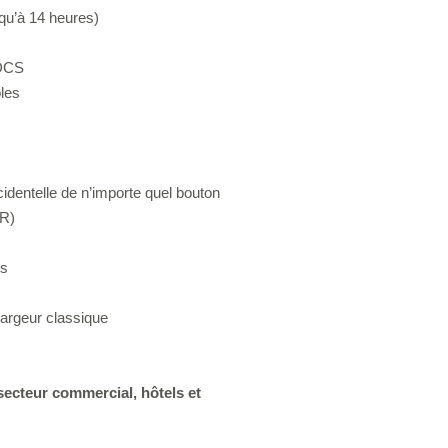
qu’à 14 heures)
 DCS
les
identelle de n’importe quel bouton
R)
es
rgeur classique
e secteur commercial, hôtels et