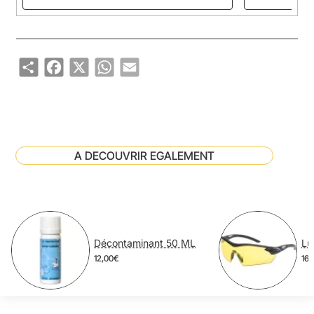
Share
Facebook
X
WhatsApp
Email
A DECOUVRIR EGALEMENT
Décontaminant 50 ML
12,00€
16,