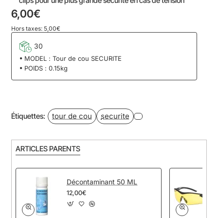
clips pour une plus grande securite en cas de tension
6,00€
Hors taxes: 5,00€
30
MODEL :
Tour de cou SECURITE
POIDS :
0.15kg
tour de cou
securite
Étiquettes:
ARTICLES PARENTS
Décontaminant 50 ML
12,00€