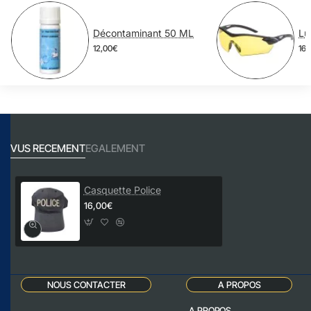
Décontaminant 50 ML
12,00€
16,
VUS RECEMENT
EGALEMENT
Casquette Police
16,00€
NOUS CONTACTER
A PROPOS
A PROPOS