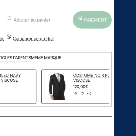
Ajouter au panier
PAIEMENT
its
Comparer ce produit
TICLES PARENTS
MEME MARQUE
BLEU NAVY
COSTUME NOIR POLYESTER
 VISCOSE
VISCOSE
120,00€
pp
ail