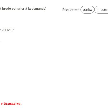
 brodé voiturier à la demande)
parka
imper
Étiquettes:
YSTEME
”
.
 nécessaire.