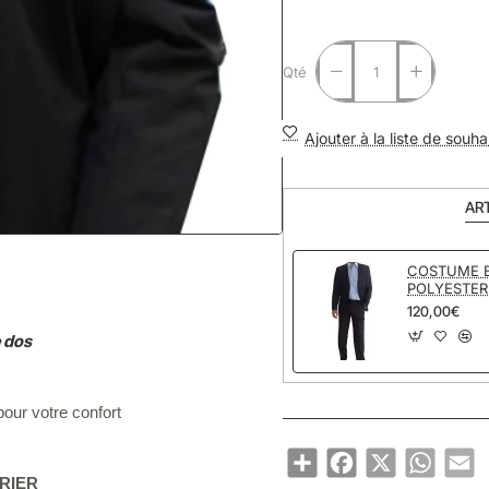
Qté
Ajouter à la liste de souha
AR
COSTUME 
POLYESTER
120,00€
e dos
ur votre confort
Share
Facebook
X
WhatsA
Em
RIER