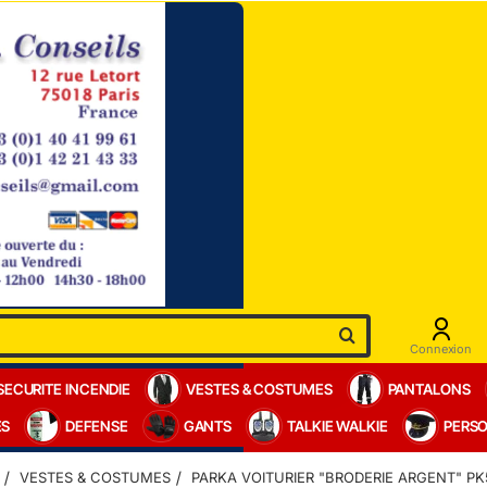
Connexion
SECURITE INCENDIE
VESTES & COSTUMES
PANTALONS
ES
DEFENSE
GANTS
TALKIE WALKIE
PERSO
VESTES & COSTUMES
PARKA VOITURIER "BRODERIE ARGENT" PK