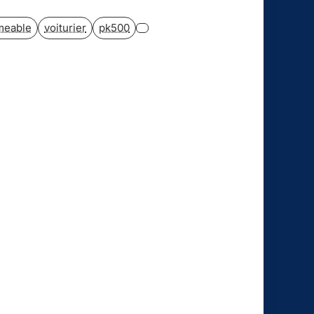
meable
voiturier
pk500