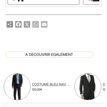
Share
Facebook
X
WhatsApp
Email
A DECOUVRIR EGALEMENT
COSTUME BLEU NAVY POLYESTER VISCOSE
120,00€
12