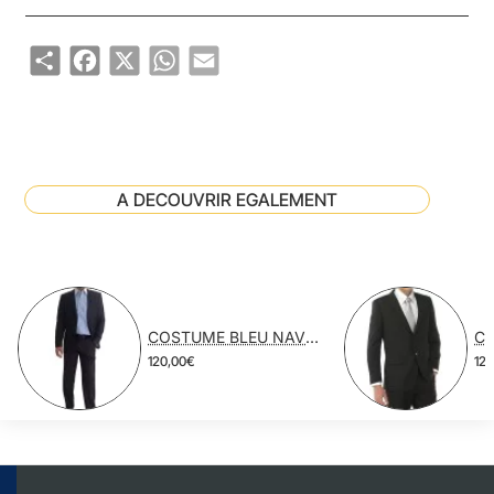
Share
Facebook
X
WhatsApp
Email
A DECOUVRIR EGALEMENT
COSTUME BLEU NAVY POLYESTER VISCOSE
120,00€
12