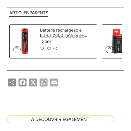
ARTICLES PARENTS
Batterie rechargeable
klarus 2600 mAh prise
micro USB
12,00€
Share
Facebook
X
WhatsApp
Email
A DECOUVRIR EGALEMENT