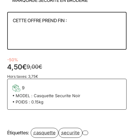
MARQUAGE SECURITE EN BRODERIE
CETTE OFFRE PREND FIN :
52
07
15
58
Jour
Heure
Min
Sec
-50%
4,50€
9,00€
Hors taxes: 3,75€
9
MODEL :
Casquette Securite Noir
POIDS :
0.15kg
casquette
securite
Étiquettes: