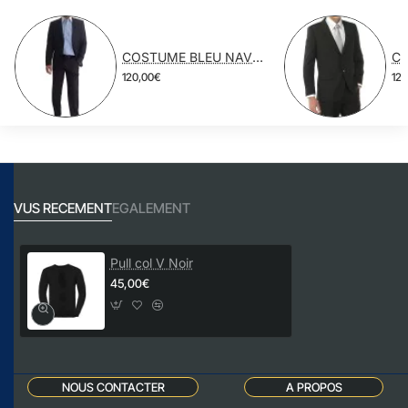
COSTUME BLEU NAVY POLYESTER VISCOSE
120,00€
12
VUS RECEMENT
EGALEMENT
Pull col V Noir
45,00€
NOUS CONTACTER
A PROPOS