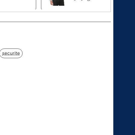
pp
ail
securite