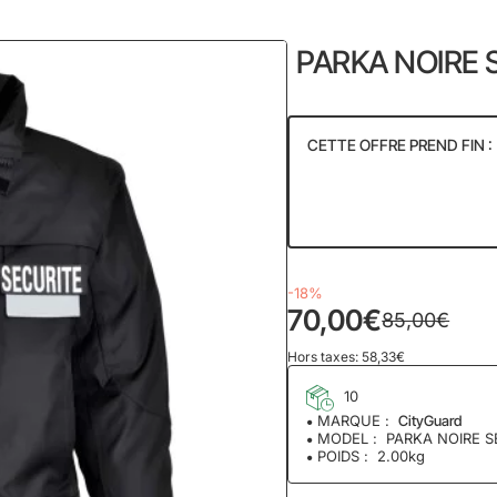
home
PARKA NOIRE 
CETTE OFFRE PREND FIN :
52
05
Jour
-18%
70,00€
85,00€
Hors taxes: 58,33€
10
MARQUE :
CityGuard
MODEL :
PARKA NOIRE S
POIDS :
2.00kg