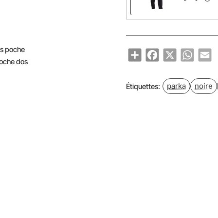
ns poche
Share
Facebook
X
WhatsA
Em
poche dos
parka
noire
Étiquettes: