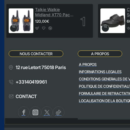
Talkie Walkie
C
Midland XT70 Pack
S
de 2
M
120,00€
6
NOUS CONTACTER
A PROPOS
A PROPOS
12 rue Letort 75018 Paris
INFORMATIONS LEGALES
CONDITIONS GENERALES DE 
+33140419961
POLITIQUE DE CONFIDENTIALI
FORMULAIRE DE RETRACTATI
CONTACT
LOCALISATION DE LA BOUTIQ